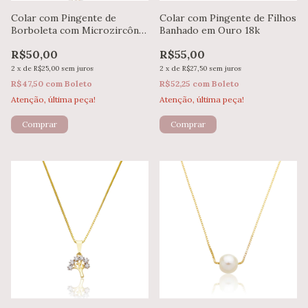
Colar com Pingente de
Colar com Pingente de Filhos
Borboleta com Microzircônia
Banhado em Ouro 18k
– Banhado em Ouro 18k
R$50,00
R$55,00
2
x
de
R$25,00
sem juros
2
x
de
R$27,50
sem juros
R$47,50
com
Boleto
R$52,25
com
Boleto
Atenção, última peça!
Atenção, última peça!
Comprar