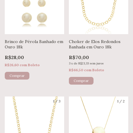
Brinco de Pérola Banhado em
Choker de Elos Redondos
Ouro 18k
Banhada em Ouro 18k
R$28,00
R$70,00
3
x
de
R$23,33
sem juros
R$26,60
com
Boleto
R$66,50
com
Boleto
Comprar
1
/
3
1
/
2