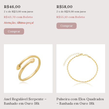
18k
R$46,00
R$58,00
2
x
de
R$23,00
sem juros
2
x
de
R$29,00
sem juros
R$43,70
com
Boleto
R$55,10
com
Boleto
Atenção, última peça!
Comprar
Anel Regulável Serpente –
Pulseira com Elos Quadrados
Banhado em Ouro 18k
– Banhada em Ouro 18k