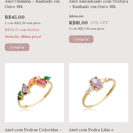
Anel Ondinha – Banhado em
Anel Amendoado com Textura
Ouro 18k
– Banhado em Ouro 18k
R$45,00
R$90,00
R$81,00
10
% OFF
2
x
de
R$22,50
sem juros
3
x
de
R$27,00
sem juros
R$42,75
com
Boleto
Atenção, última peça!
Anel com Pedras Coloridas –
Anel com Pedra Lilás e