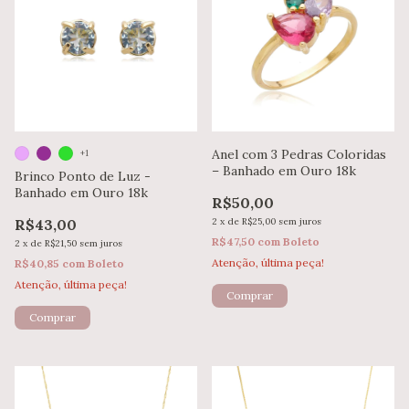
Anel com 3 Pedras Coloridas
+1
– Banhado em Ouro 18k
Brinco Ponto de Luz -
Banhado em Ouro 18k
R$50,00
R$43,00
2
x
de
R$25,00
sem juros
R$47,50
com
Boleto
2
x
de
R$21,50
sem juros
Atenção, última peça!
R$40,85
com
Boleto
Atenção, última peça!
Comprar
Comprar