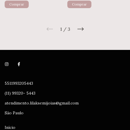
1
/
3
5511993205443
(11) 99320- 5443
atendimento.lilaksemijoias@gmail.com
São Paulo
Início