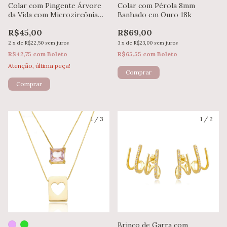
Colar com Pingente Árvore
Colar com Pérola 8mm
da Vida com Microzircônia
Banhado em Ouro 18k
Banhado em Ouro 18k
R$45,00
R$69,00
2
x
de
R$22,50
sem juros
3
x
de
R$23,00
sem juros
R$42,75
com
Boleto
R$65,55
com
Boleto
Atenção, última peça!
1
/
3
1
/
2
Brinco de Garra com