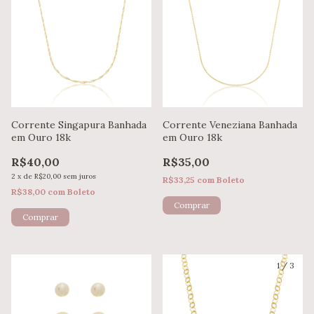
Corrente Singapura Banhada
Corrente Veneziana Banhada
em Ouro 18k
em Ouro 18k
R$40,00
R$35,00
2
x
de
R$20,00
sem juros
R$33,25
com
Boleto
R$38,00
com
Boleto
Comprar
Comprar
1
/
3