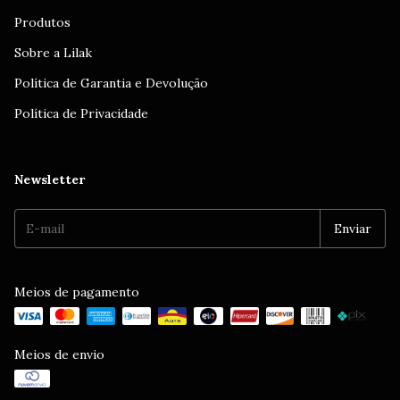
Produtos
Sobre a Lilak
Política de Garantia e Devolução
Política de Privacidade
Newsletter
Meios de pagamento
Meios de envio