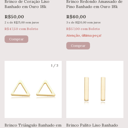
Brinco de Coração Liso
Brinco Redondo Amassado de
Banhado em Ouro 18k
Pino Banhado em Ouro 18k
R$50,00
R$60,00
2
x
de
R$25,00
sem juros
3
x
de
R$20,00
sem juros
R$47,50
com
Boleto
R$57,00
com
Boleto
Atenção, última peça!
1
/
3
Brinco Triângulo Banhado em
Brinco Palito Liso Banhado