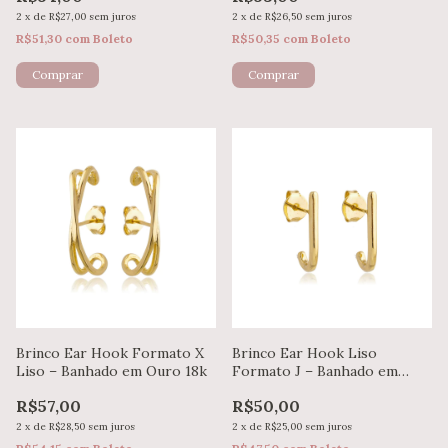
2
x
de
R$27,00
sem juros
2
x
de
R$26,50
sem juros
R$51,30
com
Boleto
R$50,35
com
Boleto
Brinco Ear Hook Formato X
Brinco Ear Hook Liso
Liso – Banhado em Ouro 18k
Formato J – Banhado em
Ouro 18k
R$57,00
R$50,00
2
x
de
R$28,50
sem juros
2
x
de
R$25,00
sem juros